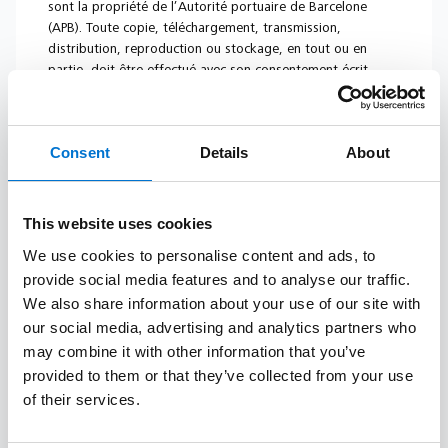
sont la propriété de l’Autorité portuaire de Barcelone
(APB). Toute copie, téléchargement, transmission,
distribution, reproduction ou stockage, en tout ou en
partie, doit être effectué avec son consentement écrit
préalable et exprès, sauf indication contraire.
2 – Le site APB contient des liens vers des pages externes
et des adresses e-mail, sur lesquels l’APB n’a aucune
Consent
Details
About
responsabilité, ni en termes de fiabilité ni en termes de
contenu.
This website uses cookies
3 – L’APB n’est pas responsable de l’existence éventuelle
de virus ou autres éléments nuisibles, introduits dans ses
We use cookies to personalise content and ads, to
systèmes informatiques, susceptibles d’affecter le matériel
provide social media features and to analyse our traffic.
informatique de l’utilisateur, ni des conséquences néfastes
We also share information about your use of our site with
qui pourraient en découler.
our social media, advertising and analytics partners who
4 – L’APB tient son site Internet le plus à jour possible, sur
may combine it with other information that you’ve
la base de ses contributions propres et externes. En
provided to them or that they’ve collected from your use
conséquence, en raison de la grande quantité
of their services.
d’informations qu’il contient, des erreurs, des
inexactitudes, des erreurs et des lacunes occasionnelles