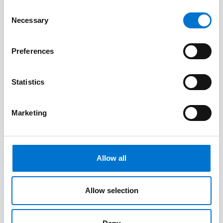
peuvent survenir. En ce sens, bien que ces incidents ne
Consent
soient pas toujours de la responsabilité de l’APB, elle
Necessary
Selection
apprécie les reports des utilisateurs afin de les résoudre.
5 – Les systèmes informatiques utilisés par l’APB pour la
Preferences
fourniture de ces services peuvent utiliser des cookies
techniques voire de personnalisation, par exemple pour
l’accès à des zones d’accès privé du site. A aucun moment,
Statistics
l’APB n’a l’intention d’en tirer un quelconque avantage
commercial, mais conformément à la réglementation en
vigueur, elle en informe les utilisateurs et comprend qu’ils
Marketing
l’acceptent explicitement en visitant le site internet de
l’APB.
Allow all
Allow selection